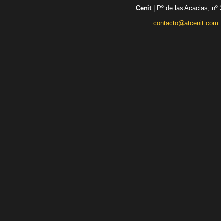
Cenit
| Pº de las Acacias, nº 
contacto@atcenit.com