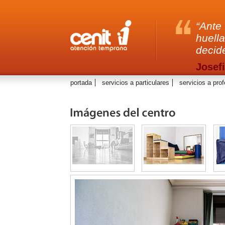
Ante 
huella
decid
Josef
portada
servicios a particulares
servicios a pro